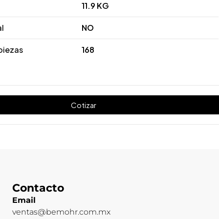
11.9 KG
al
NO
piezas
168
Cotizar
Contacto
Email
ventas@bemohr.com.mx