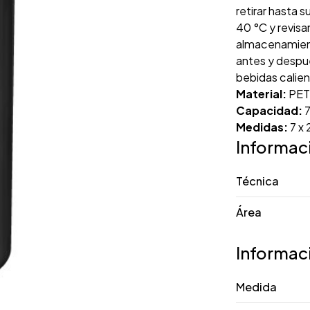
retirar hasta 
40 °C y revis
almacenamient
antes y despu
bebidas calient
Material:
PE
Capacidad:
7
Medidas:
7 x
Informac
Técnica
Área
Informac
Medida