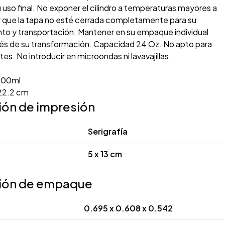
su uso final. No exponer el cilindro a temperaturas mayores a
ar que la tapa no esté cerrada completamente para su
o y transportación. Mantener en su empaque individual
és de su transformación. Capacidad 24 Oz. No apto para
es. No introducir en microondas ni lavavajillas.
T
00ml
 22.2 cm
ión de impresión
Serigrafía
5 x 13 cm
ión de empaque
0.695 x 0.608 x 0.542