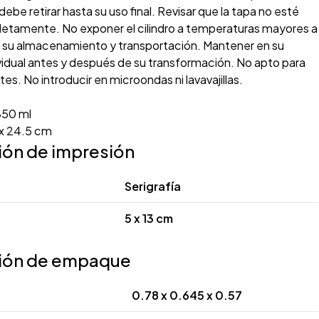
be retirar hasta su uso final. Revisar que la tapa no esté
etamente. No exponer el cilindro a temperaturas mayores a
 su almacenamiento y transportación. Mantener en su
idual antes y después de su transformación. No apto para
es. No introducir en microondas ni lavavajillas.
T
50 ml
 x 24.5 cm
ión de impresión
Serigrafía
5 x 13 cm
ión de empaque
0.78 x 0.645 x 0.57