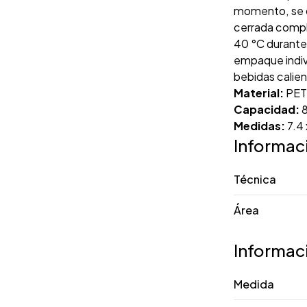
momento, se de
cerrada compl
40 °C durante
empaque indiv
bebidas calient
Material:
PE
Capacidad:
8
Medidas:
7.4
Informac
Técnica
Área
Informac
Medida