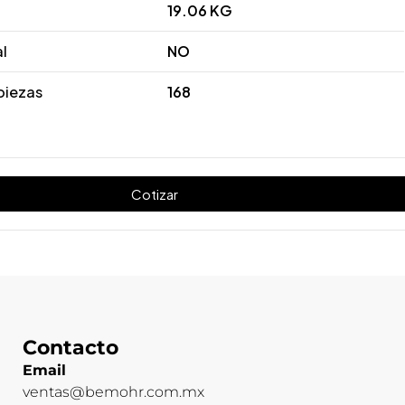
19.06 KG
al
NO
piezas
168
Cotizar
Contacto
Email
ventas@bemohr.com.mx