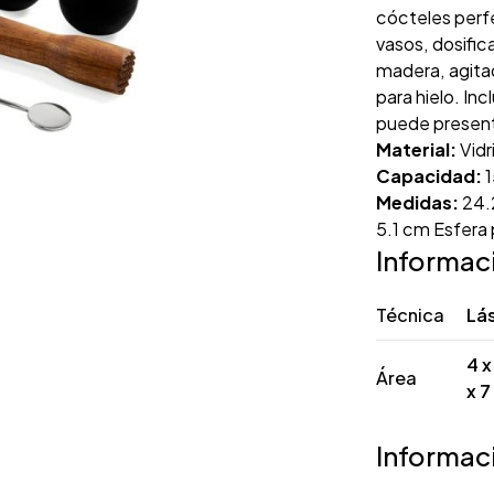
cócteles perf
vasos, dosific
madera, agitad
para hielo. Inc
puede presenta
Material:
Vidr
Capacidad:
1
Medidas:
24.2
5.1 cm Esfera 
Informac
Técnica
Lás
4 x
Área
x 
Informac