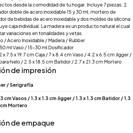
ectos desde la comodidad de tu hogar. Incluye 7 piezas: 2
ador doble de acero inoxidable 15 y 30 ml, mortero de
or de bebidas de acero inoxidable y dos moldes de silicona
luye caja individual. La madera es un producto natural el cual
r variaciones en tonalidades y vetas.
io / Acero Inoxidable / Madera / Rubber
50 ml Vaso / 15-30 ml Dosificador
 x 7.5 x 19.7 cm Caja / 7 x 8.4 cm Vaso / 4.2 x 6.5 cm Jigger /
para hielo / 2.5 x 18.5 cm Batidor / 2.7 x 21.3 cm Mortero
ión de impresión
er / Serigrafía
 3 cm Vasos / 1.3 x 1.3 cm Jigger / 1.3 x 1.3 cm Batidor / 1.3
7 cm Mortero
ión de empaque