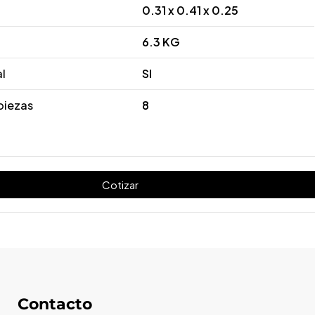
0.31 x 0.41 x 0.25
6.3 KG
al
SI
piezas
8
Cotizar
Contacto